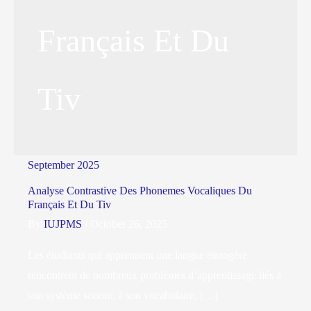
Français Et Du
Tiv
September 2025
Analyse Contrastive Des Phonemes Vocaliques Du
Français Et Du Tiv
By
IUJPMS
/
October 26, 2025
Les étudiants qui apprennent une langue étrangère
rencontrent de nombreux problèmes d’apprentissage liés à
son système sonore, à son vocabulaire, […]