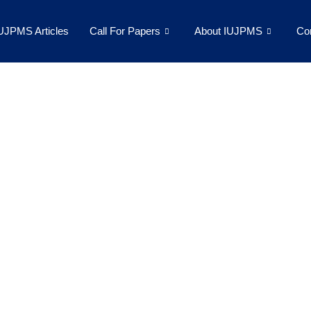
UJPMS Articles
Call For Papers
About IUJPMS
Co