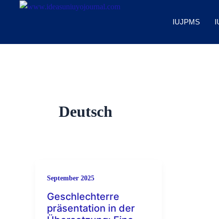
Skip
to
IUJPMS
I
content
Deutsch
September 2025
Geschlechterre
präsentation in der