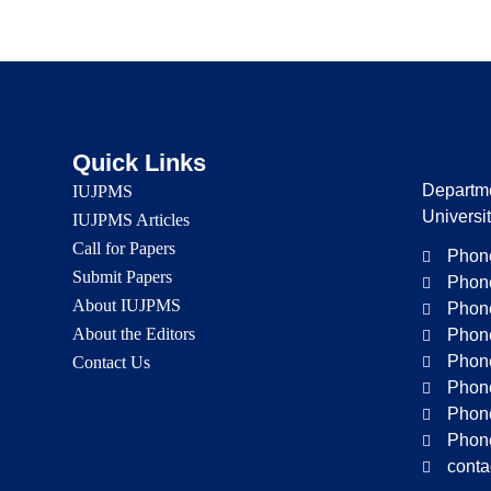
Quick Links
Departme
IUJPMS
Universi
IUJPMS Articles
Call for Papers
Phone
Submit Papers
Phone
About IUJPMS
Phone
About the Editors
Phone
Phone
Contact Us
Phone
Phone
Phone
conta