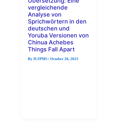
Übersetzung: Eine
vergleichende
Analyse von
Sprichwörtern in den
deutschen und
Yoruba Versionen von
Chinua Achebes
Things Fall Apart
By
IUJPMS
/
October 26, 2025
Dieser Aufsatz untersucht die
Darstellung von Geschlecht in
der Übersetzung von
Sprichwörtern in Chinua
Achebes Things Fall Apart ins
Deutsche […]