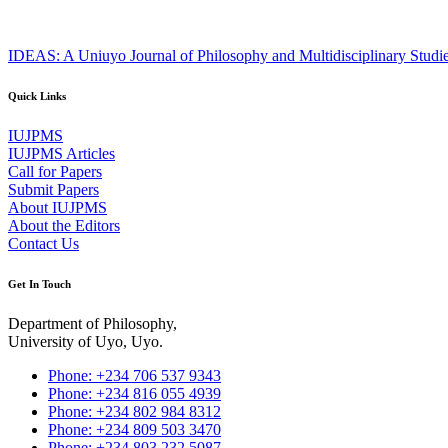
IDEAS: A Uniuyo Journal of Philosophy and Multidisciplinary Studi
Quick Links
IUJPMS
IUJPMS Articles
Call for Papers
Submit Papers
About IUJPMS
About the Editors
Contact Us
Get In Touch
Department of Philosophy,
University of Uyo, Uyo.
Phone: +234 706 537 9343
Phone: +234 816 055 4939
Phone: +234 802 984 8312
Phone: +234 809 503 3470
Phone: +234 803 232 5087