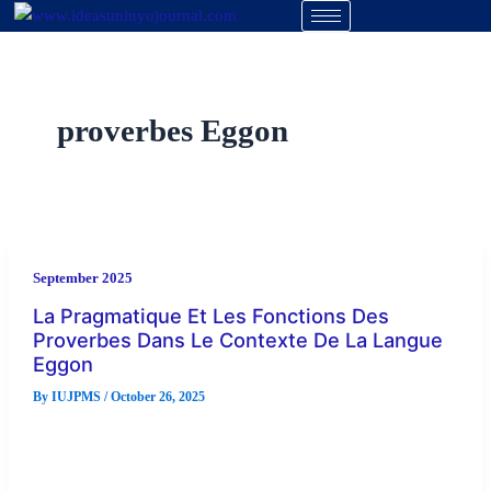
Skip
to
content
proverbes Eggon
September 2025
La Pragmatique Et Les Fonctions Des
Proverbes Dans Le Contexte De La Langue
Eggon
By
IUJPMS
/
October 26, 2025
La langue est une arme puissante par laquelle les idées, les
pensées, les opinions, les messages et les informations sont
[…]